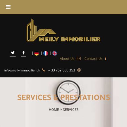
About Us
Contact Us
+ 33 762 666 353
info@meily-immobilier.ch
SERVICES & PRESTATIONS
HOME
SERVICES