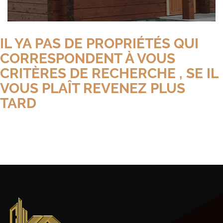
IL YA PAS DE PROPRIÉTÉS QUI
CORRESPONDENT À VOUS
CRITÈRES DE RECHERCHE , SE IL
VOUS PLAÎT REVENEZ PLUS
TARD