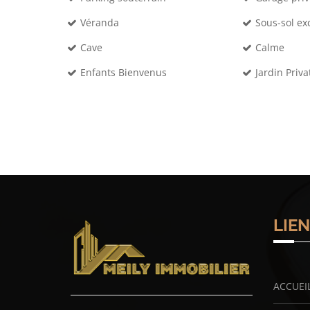
Véranda
Sous-sol ex
Cave
Calme
Enfants Bienvenus
Jardin Priva
LIE
ACCUEI