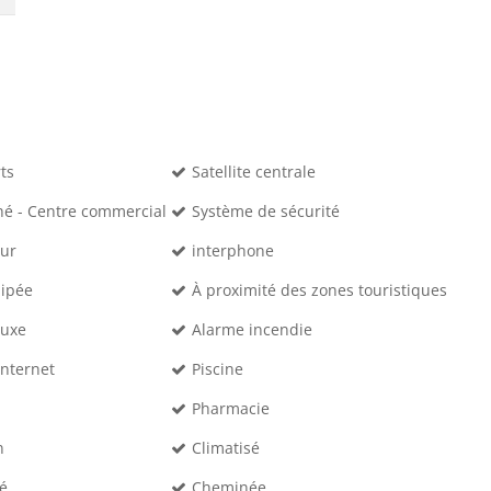
ts
Satellite centrale
é - Centre commercial
Système de sécurité
eur
interphone
uipée
À proximité des zones touristiques
luxe
Alarme incendie
Internet
Piscine
Pharmacie
n
Climatisé
vé
Cheminée