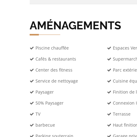
AMÉNAGEMENTS
Piscine chauffée
Espaces Ver
Cafés & restaurants
Supermarch
Center des fitness
Parc extéri
Service de nettoyage
Cuisine éq
Paysager
Finition de 
50% Paysager
Connexion 
TV
Terrasse
barbecue
Haut finitio
Parking souterrain
Garage pri