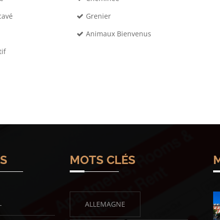
cavé
Grenier
Animaux Bienvenus
tif
NS
MOTS CLÉS
M
L
ALLEMAGNE