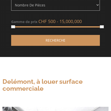
CHF
Gamme de prix
RECHERCHE
Delémont, à louer surface
commerciale