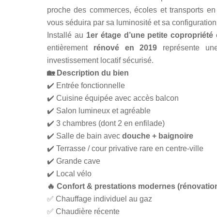
proche des commerces, écoles et transports e
vous séduira par sa luminosité et sa configuration
Installé au
1er étage d’une petite copropriété 
entièrement
rénové en 2019
représente une
investissement locatif sécurisé.
🏡
Description du bien
✔️ Entrée fonctionnelle
✔️ Cuisine équipée avec accès balcon
✔️ Salon lumineux et agréable
✔️ 3 chambres (dont 2 en enfilade)
✔️ Salle de bain avec
douche + baignoire
✔️ Terrasse / cour privative rare en centre-ville
✔️ Grande cave
✔️ Local vélo
🔥
Confort & prestations modernes (rénovatio
✅ Chauffage individuel au gaz
✅ Chaudière récente