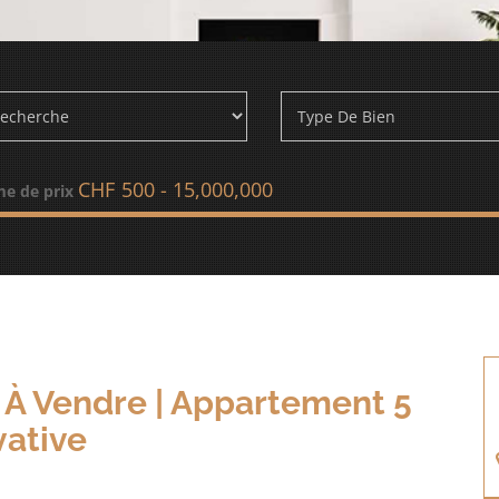
CHF
e de prix
| À Vendre | Appartement 5
vative