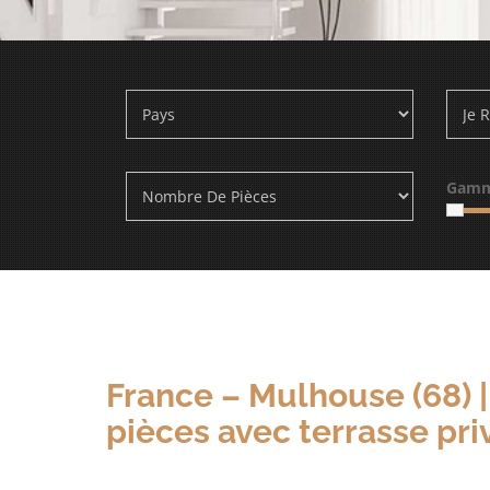
Gamm
France – Mulhouse (68) 
pièces avec terrasse pri