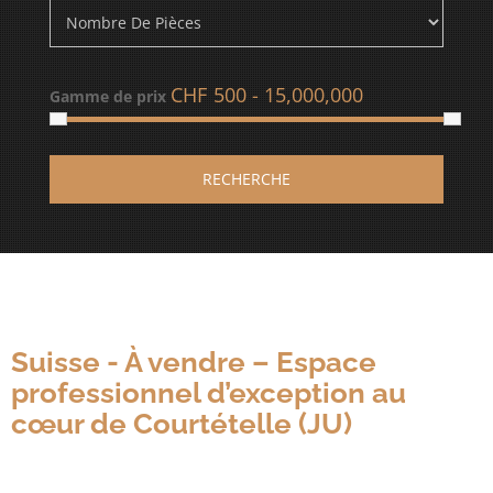
CHF
Gamme de prix
RECHERCHE
Suisse - À vendre – Espace
professionnel d’exception au
cœur de Courtételle (JU)